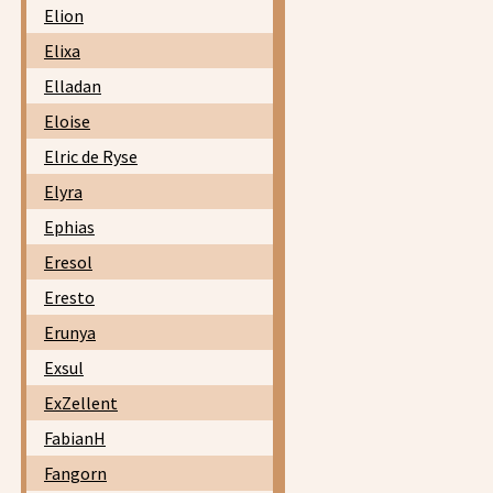
Elion
Elixa
Elladan
Eloise
Elric de Ryse
Elyra
Ephias
Eresol
Eresto
Erunya
Exsul
ExZellent
FabianH
Fangorn