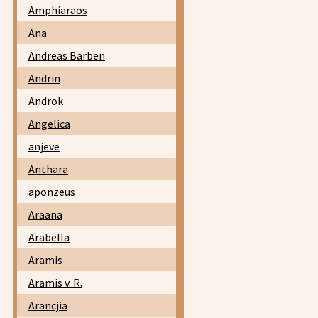
Amphiaraos
Ana
Andreas Barben
Andrin
Androk
Angelica
anjeve
Anthara
aponzeus
Araana
Arabella
Aramis
Aramis v. R.
Arancjia