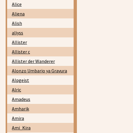
Alice
Aliena
Alish
aliyss
Allister
Allister c
Allister der Wanderer
Alonzo Umbario ya Gravura
Alpgeist
Alric
Amadeus
Amharik
Amira
Ami_Kira