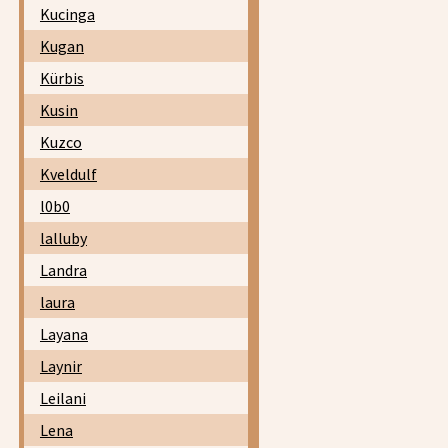
Kucinga
Kugan
Kürbis
Kusin
Kuzco
Kveldulf
l0b0
lalluby
Landra
laura
Layana
Laynir
Leilani
Lena