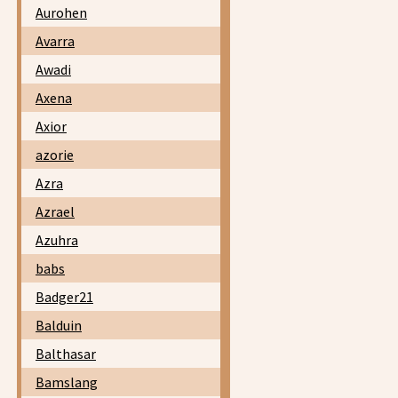
Aurohen
Avarra
Awadi
Axena
Axior
azorie
Azra
Azrael
Azuhra
babs
Badger21
Balduin
Balthasar
Bamslang