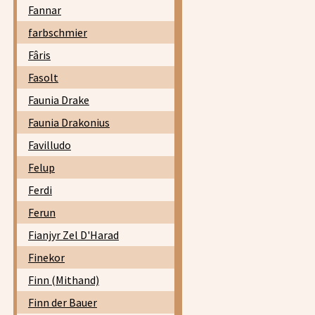
Fannar
farbschmier
Fâris
Fasolt
Faunia Drake
Faunia Drakonius
Favilludo
Felup
Ferdi
Ferun
Fianjyr Zel D'Harad
Finekor
Finn (Mithand)
Finn der Bauer