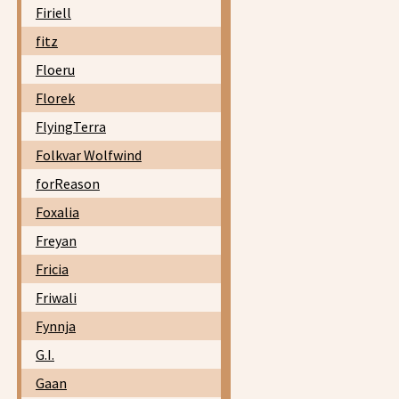
Firiell
fitz
Floeru
Florek
FlyingTerra
Folkvar Wolfwind
forReason
Foxalia
Freyan
Fricia
Friwali
Fynnja
G.I.
Gaan