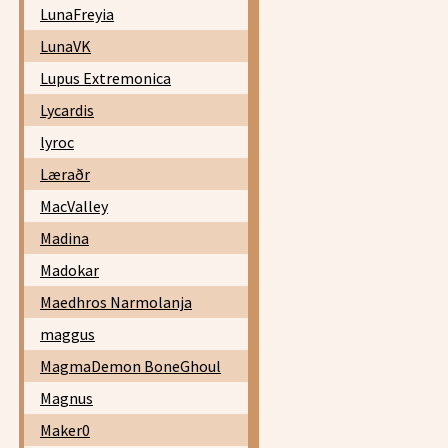
LunaFreyia
LunaVK
Lupus Extremonica
Lycardis
lyroc
Læraðr
MacValley
Madina
Madokar
Maedhros Narmolanja
maggus
MagmaDemon BoneGhoul
Magnus
Maker0