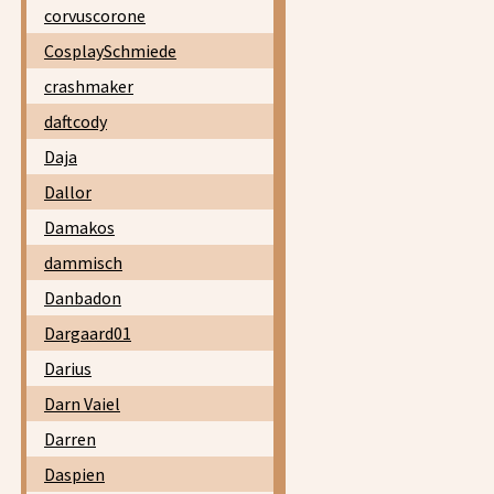
corvuscorone
CosplaySchmiede
crashmaker
daftcody
Daja
Dallor
Damakos
dammisch
Danbadon
Dargaard01
Darius
Darn Vaiel
Darren
Daspien