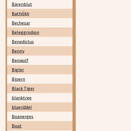
Bärenblut
Bathôkh
Bechesar
Beleggrodion
Benedictus
Benny
Beowulf
Bigler
Bjoern
Black Tiger
blanktree
blueriddel
Boanerges
Boat