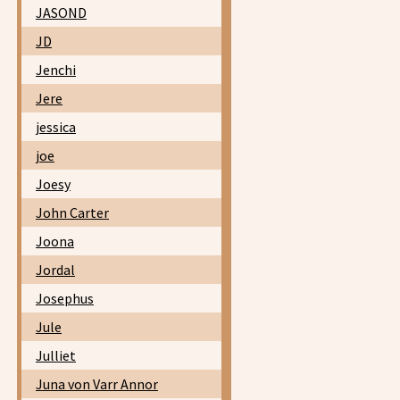
JASOND
JD
Jenchi
Jere
jessica
joe
Joesy
John Carter
Joona
Jordal
Josephus
Jule
Julliet
Juna von Varr Annor