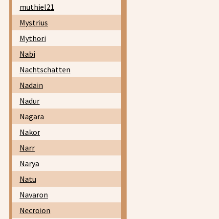
muthiel21
Mystrius
Mythori
Nabi
Nachtschatten
Nadain
Nadur
Nagara
Nakor
Narr
Narya
Natu
Navaron
Necroion