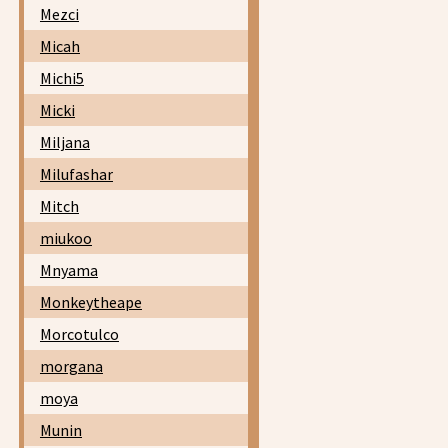
Mezci
Micah
Michi5
Micki
Miljana
Milufashar
Mitch
miukoo
Mnyama
Monkeytheape
Morcotulco
morgana
moya
Munin