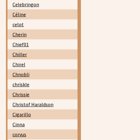
Celebringon
Céline
celot
Cherin
Chief01
Chiller
Chirel
Chnobli
chriskle
Chrissie
Christof Haraldson
Cigarillo
Cinna
corvus