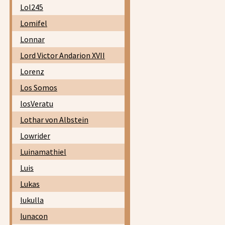
Lol245
Lomifel
Lonnar
Lord Victor Andarion XVII
Lorenz
Los Somos
losVeratu
Lothar von Albstein
Lowrider
Luinamathiel
Luis
Lukas
lukulla
lunacon