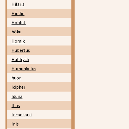
Hilaris
Hindin
Hobbit
höku
Horaik
Hubertus
Huldrych
Humunkulus
huor
Icipher
Iduna
Ilias
Incantarsi
Inis