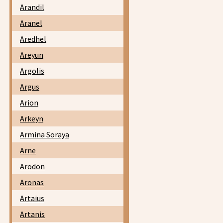
Arandil
Aranel
Aredhel
Areyun
Argolis
Argus
Arion
Arkeyn
Armina Soraya
Arne
Arodon
Aronas
Artaius
Artanis