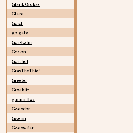
Glarik Orobas
Glaze
Goich
golgata
Gor-Kahn
Gorion
Gorthol
GrayTheThief
Greebo
Groehlix
gummiflöz
Gwendor
Gwenn
Gwenwifar