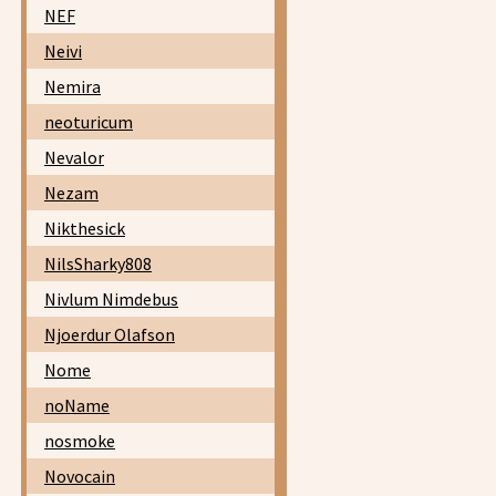
NEF
Neivi
Nemira
neoturicum
Nevalor
Nezam
Nikthesick
NilsSharky808
Nivlum Nimdebus
Njoerdur Olafson
Nome
noName
nosmoke
Novocain