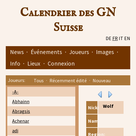
Calendrier des GN
Suisse
DE
FR
IT
EN
News
·
Événements
·
Joueurs
·
Images
·
Info
·
Lieux
·
Connexion
Joueurs:
Tous
·
Récemment édité
·
Nouveau
-A-
Abhainn
Wolf
Nick:
Abragsis
Achenar
Name:
adi
Region: