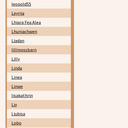
leopold55
Leyrija
Lhiara Fea Alea
Lhuniachwen
Liadan
lillmossbarn
Lilly
Linda
Linea
Linwe
lisakathrin
Liv
Ljubisa
Lobo