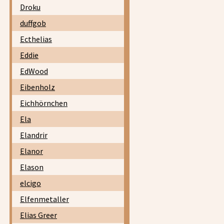
Droku
duffgob
Ecthelias
Eddie
EdWood
Eibenholz
Eichhörnchen
Ela
Elandrir
Elanor
Elason
elcigo
Elfenmetaller
Elias Greer