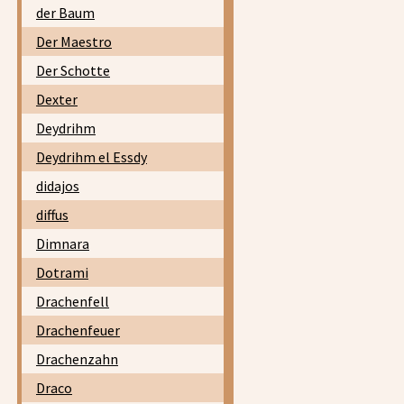
der Baum
Der Maestro
Der Schotte
Dexter
Deydrihm
Deydrihm el Essdy
didajos
diffus
Dimnara
Dotrami
Drachenfell
Drachenfeuer
Drachenzahn
Draco