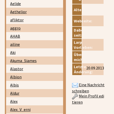
Aelide
Alter:
Aethelior
afliktor
Webseite:
aggro
Dabei
seit:
AHAB
Larp
ailine
Vorlieben:
Aki
Über
mich:
Akuma_Siames
Letzte
20.09.2013
Alastor
Änderung:
Albion
Eine Nachricht
Albis
schreiben
Aldur
Mein Profil edi
Alex
tieren
Alex_V_erni