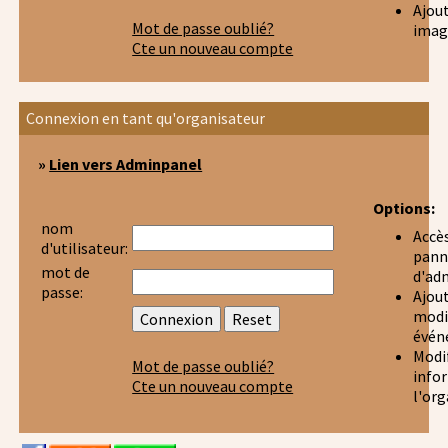
Ajou
Mot de passe oublié?
imag
Cte un nouveau compte
Connexion en tant qu'organisateur
»
Lien vers Adminpanel
Options:
nom
Accè
d'utilisateur:
pann
mot de
d'ad
passe:
Ajout
modi
évén
Modif
Mot de passe oublié?
info
Cte un nouveau compte
l'or