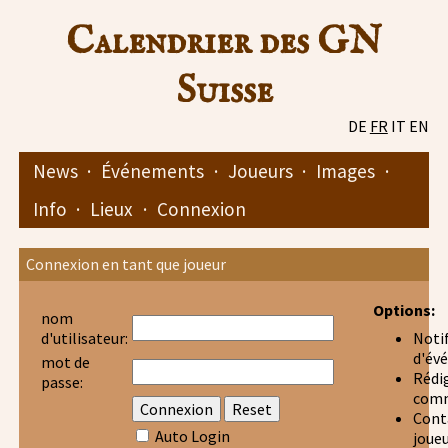
Calendrier des GN
Suisse
DE
FR
IT
EN
News
·
Événements
·
Joueurs
·
Images
·
Info
·
Lieux
·
Connexion
Connexion en tant que joueur
Options:
nom
Noti
d'utilisateur:
d'év
mot de
Rédi
passe:
comm
Cont
Auto Login
joue