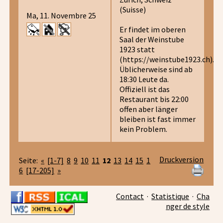
(Suisse)
Ma, 11. Novembre 25
Er findet im oberen
Saal der Weinstube
1923 statt
(https://weinstube1923.ch).
Üblicherweise sind ab
18:30 Leute da.
Offiziell ist das
Restaurant bis 22:00
offen aber länger
bleiben ist fast immer
kein Problem.
Druckversion
Seite:
«
[1-7]
8
9
10
11
12
13
14
15
1
6
[17-205]
»
Contact
·
Statistique
·
Cha
nger de style