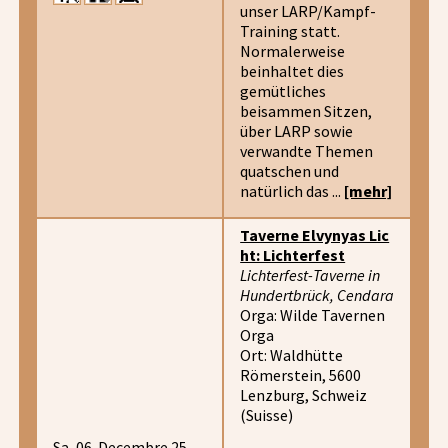
unser LARP/Kampf-
Training statt.
Normalerweise
beinhaltet dies
gemütliches
beisammen Sitzen,
über LARP sowie
verwandte Themen
quatschen und
natürlich das ...
[mehr]
Taverne Elvynyas Lic
ht: Lichterfest
Lichterfest-Taverne in
Hundertbrück, Cendara
Orga: Wilde Tavernen
Orga
Ort: Waldhütte
Römerstein, 5600
Lenzburg, Schweiz
(Suisse)
Sa, 06. Decembre 25