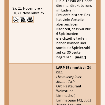
Die 21te IsliCon findet
dies mal direkt bei uns
Sa, 22. Novembre -
im Laden in
Di, 23. Novembre 25
Frauenfeld statt. Das
hat viele Vorteile,
aber auch den
Nachteil, dass wir nur
6 Spielrunden
gleichzeitig laufen
haben können und
somit die Spielerzahl
auf ca. 30 Leute
begrenzt ...
[mehr]
LARP Stammtisch Zü
rich
Liverollenspieler-
Stammtisch
Ort: Restaurant
Weinstube
Limmathof,
Limmatquai 142, 8001
Zürich, Schweiz