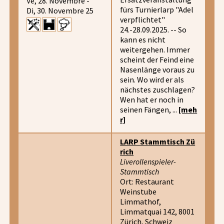
Ve, 28. Novembre -
fürs Turnierlarp "Adel
Di, 30. Novembre 25
verpflichtet"
24.-28.09.2025. -- So
kann es nicht
weitergehen. Immer
scheint der Feind eine
Nasenlänge voraus zu
sein. Wo wird er als
nächstes zuschlagen?
Wen hat er noch in
seinen Fängen, ...
[meh
r]
LARP Stammtisch Zü
rich
Liverollenspieler-
Stammtisch
Ort: Restaurant
Weinstube
Limmathof,
Limmatquai 142, 8001
Zürich, Schweiz