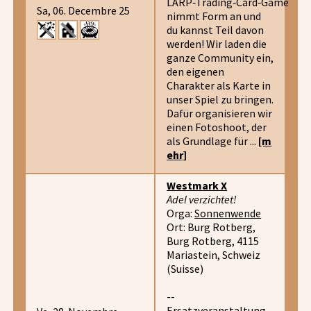
LARP‑Trading‑Card‑Game
Sa, 06. Decembre 25
nimmt Form an und
du kannst Teil davon
werden! Wir laden die
ganze Community ein,
den eigenen
Charakter als Karte in
unser Spiel zu bringen.
Dafür organisieren wir
einen Fotoshoot, der
als Grundlage für ...
[m
ehr]
Westmark X
Adel verzichtet!
Orga:
Sonnenwende
Ort: Burg Rotberg,
Burg Rotberg, 4115
Mariastein, Schweiz
(Suisse)
--
Ersatzveranstaltung