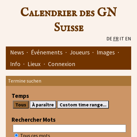
Calendrier des GN
Suisse
DE
FR
IT
EN
News
·
Événements
·
Joueurs
·
Images
·
Info
·
Lieux
·
Connexion
Termine suchen
Temps
Rechercher Mots
Tous ces mots