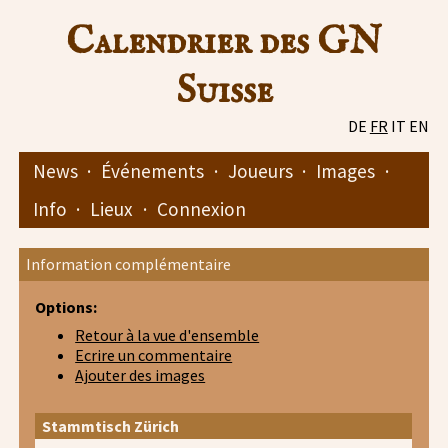
Calendrier des GN
Suisse
DE
FR
IT
EN
News
·
Événements
·
Joueurs
·
Images
·
Info
·
Lieux
·
Connexion
Information complémentaire
Options:
Retour à la vue d'ensemble
Ecrire un commentaire
Ajouter des images
Stammtisch Zürich