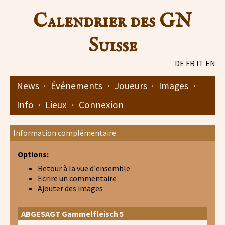
Calendrier des GN
Suisse
DE
FR
IT
EN
News
·
Événements
·
Joueurs
·
Images
·
Info
·
Lieux
·
Connexion
Information complémentaire
Options:
Retour à la vue d'ensemble
Ecrire un commentaire
Ajouter des images
ABGESAGT Gammelfleisch 5